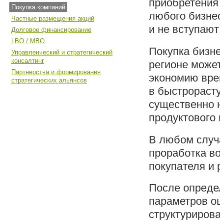
приобретения
Покупка компаний
любого бизнес
Частные размещения акций
и не вступают
Долговое финансирование
LBO / MBO
Покупка бизне
Управленческий и стратегический
консалтинг
регионе може
Партнерства и формирования
экономию вре
стратегических альянсов
в быстрораст
существенно 
продуктового 
В любом случ
проработка в
покупателя и 
После опреде
параметров оц
структурирова